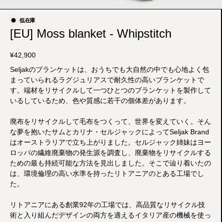
低在庫
[EU] Moss blanket - Whipstitch
¥
42,900
Seljakのブランケットは、おうちでも大自然の中でも心地よく包
まっていられるラグジュリアスで耐久性の高いブランケットで
す。端材をリサイクルして一つひとつのブランケットを製作して
いるしているため、色や質感に若干の個体差があります。
廃布をリサイクルして毛布をつくって、世界を変えていく。そん
な夢を抱いたサムとカリナ・セルジャックによってSeljak Brand
はオーストラリアで立ち上がりました。セルジャック姉妹はヨー
ロッパの繊維廃棄物の発生源を調査し、廃棄物をリサイクルする
ための最も持続可能な方法を見出しました。そこで辿り着いたの
は、環境倫理の高い水準を持ったリトアニアのとある工場でし
た。
リトアニアにある創業92年の工場では、高品質なリサイクル技
術と入り組んだデザインの両方を適えるイタリア産の機械を使っ