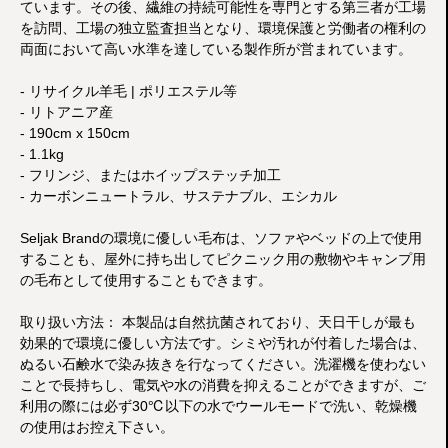
ています。その後、繊維の持続可能性を専門とする第三者が工場
を訪問、工場の独立監査担当となり、環境保護と労働者の権利の
両面において高い水準を達している製作所が営まれています。
- リサイクル羊毛 | ポリエステル等
- リトアニア産
- 190cm x 150cm
- 1.1kg
- フリンジ、またはホイップステッチ加工
- カーボンニュートラル、サステナブル、エシカル
Seljak Brandの環境に優しい毛布は、ソファやベッドの上で使用
することも、屋外に持ち出してピクニック用の敷物やキャンプ用
の毛布として使用することもできます。
取り扱い方法： 本製品は自然抗菌されており、天日干しが最も
効果的で環境に優しい方法です。シミや汚れが付着した場合は、
ぬるい石鹸水で染み抜きを行なってください。洗濯機を使わない
ことで長持ちし、電気や水の消費を抑えることができますが、ご
利用の際には必ず30℃以下の水でウールモードで洗い、乾燥機
の使用はお控え下さい。