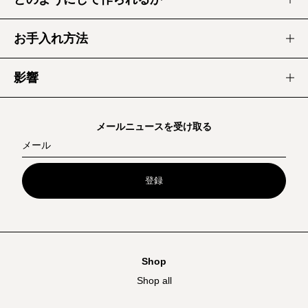
タスマニア・オーストラリア
お手入れ方法
タスマニアで作られたブランケットは、初期のカラーとベビーシ
ブランケットを天日干しする
リーズからなる、私たちのオリジナルブランケットです。私たち
影響
ブラシで余分な汚れを落とす
の最初のリサイクルウールブランケットの製作パートナーは、タ
スマニアにある150年の歴史を持つ工場で、そこではラグジュア
ぬるま湯の石鹸水で、汚れの跡や食べこぼしを掃除
このブランケットは、1.1kgの廃棄物が埋め立て地行
リーブランケットを織り上げています。その工程で出る副産物
する
きになるのを防いでいます。
メールニュースを受け取る
が、私たちのリサイクルウールブランケットを作るために使われ
液温は最大30度とし、洗濯機でウールウォッシュと
オーストラリアの Seljak Brand はブランケットの売
ています。工場では、紡績や製織の工程で発生する切れ端などを
メール
ハングドライの設定で洗う
上１枚につき５ドルをメルボルンにある
Asylum
回収しています。これらの端材と古いブランケットは、工業用裁
断機で裂かれ、新しい糸に紡がれ、ブランケットが作られます。
Seeker Resource Centre
（難民の支援をしている団
タンブル乾燥はしないでください
登録
体）に寄付しています。
必要に応じてドライクリーニングを行う
また、Seljak Brand Japan の売り上げの１％は、パ
ブランケットのお手入れ方法についてもっと読む
タゴニアのクリエイターが共同で設立した環境保護
団体「
1% for the Planet
」に寄付されます。
このブランケットから排出される二酸化炭素は、イ
Shop
ジーロング・オーストラリア
ンドネシアのリンバ・ラヤ・プロジェクトによる原
Shop all
生林の保護によって相殺されています。二酸化炭素
Seljak Brand の「Made in Geelong」のブランケットには、デッ