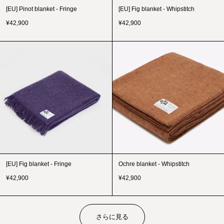
[EU] Pinot blanket - Fringe
[EU] Fig blanket - Whipstitch
¥
42,900
¥
42,900
[EU] Fig blanket - Fringe
Ochre blanket - Whipstitch
¥
42,900
¥
42,900
さらに見る