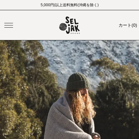
5,000円(以上送料無料(沖縄を除く)
カート
(
0
)