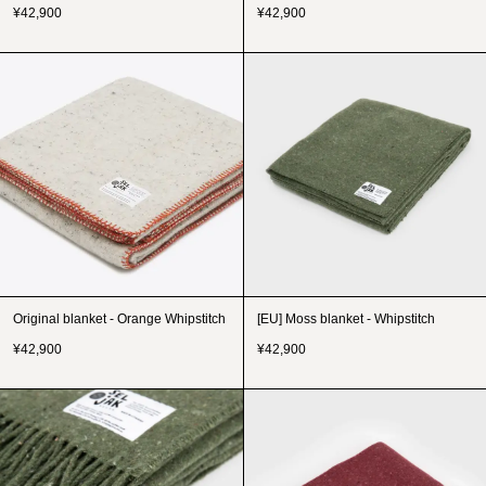
¥
42,900
¥
42,900
Original blanket - Orange Whipstitch
[EU] Moss blanket - Whipstitch
¥
42,900
¥
42,900