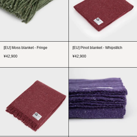
[EU] Moss blanket - Fringe
[EU] Pinot blanket - Whipstitch
¥
42,900
¥
42,900